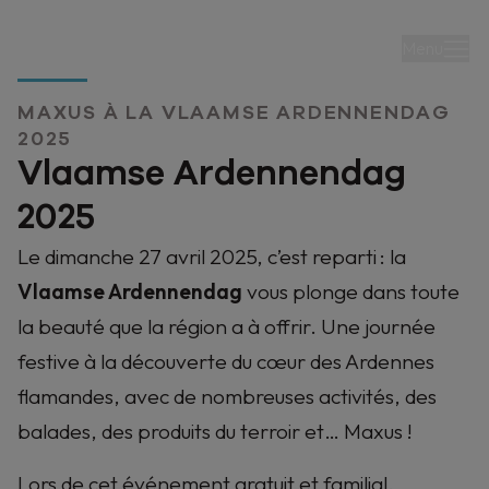
Menu
MAXUS À LA VLAAMSE ARDENNENDAG
2025
Vlaamse Ardennendag
2025
Vlaamse
Le dimanche 27 avril 2025, c’est reparti : la
Ardennendag
Vlaamse Ardennendag
vous plonge dans toute
la beauté que la région a à offrir. Une journée
Une journée pleine de nature, d'aventure et de
festive à la découverte du cœur des Ardennes
mobilité durable. Découvrez les magnifiques
flamandes, avec de nombreuses activités, des
paysages et les saveurs locales.
balades, des produits du terroir et… Maxus !
Lors de cet événement gratuit et familial,