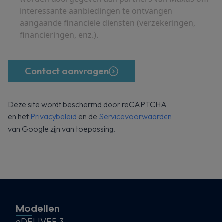
interessante aanbiedingen te ontvangen
aangaande financiële diensten (verzekeringen,
financieringen, enz.).
Contact aanvragen
Deze site wordt beschermd door reCAPTCHA
en het
Privacybeleid
en de
Servicevoorwaarden
van Google zijn van toepassing.
Modellen
eDELIVER 3