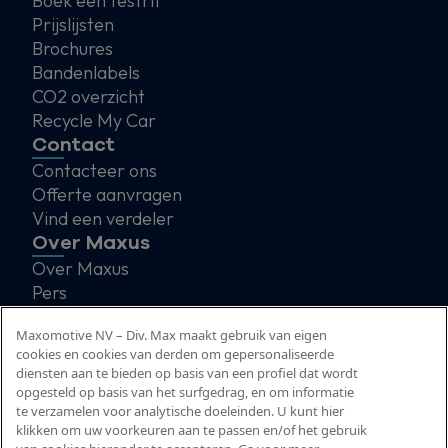
Boek een testrit
Prijslijsten
Brochures
Bandenlabels
CO2 overzicht
Recycle My Car
Contact
Contacteer ons
Offerte aanvragen
Vind een verdeler
Over Maxus
Over Maxus
Pers
Blog
Maxomotive NV – Div. Max maakt gebruik van eigen
cookies en cookies van derden om gepersonaliseerde
diensten aan te bieden op basis van een profiel dat wordt
opgesteld op basis van het surfgedrag, en om informatie
te verzamelen voor analytische doeleinden. U kunt hier
klikken om uw voorkeuren aan te passen en/of het gebruik