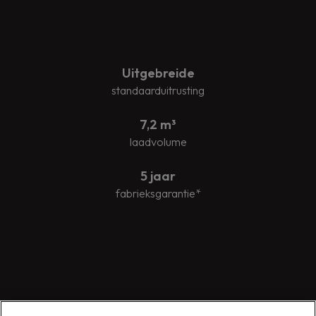
Uitgebreide
standaarduitrusting
7,2 m³
laadvolume
5 jaar
fabrieksgarantie*