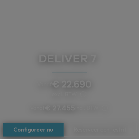
DELIVER 7
€ 22.690
Vanaf
excl. BTW
€ 27.455
Vanaf
incl. BTW
Configureer nu
Reserveer een testrit