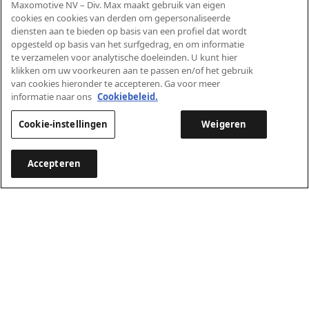
Maxomotive NV – Div. Max maakt gebruik van eigen
cookies en cookies van derden om gepersonaliseerde
diensten aan te bieden op basis van een profiel dat wordt
opgesteld op basis van het surfgedrag, en om informatie
te verzamelen voor analytische doeleinden. U kunt hier
klikken om uw voorkeuren aan te passen en/of het gebruik
van cookies hieronder te accepteren. Ga voor meer
informatie naar ons
Cookiebeleid.
Cookie-instellingen
Weigeren
Accepteren
Overzicht
Design
Functionaliteit
Interieur
Technologie
Veil