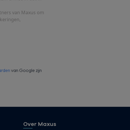
rtners van Maxus om
ekeringen,
arden
van Google zijn
Over Maxus