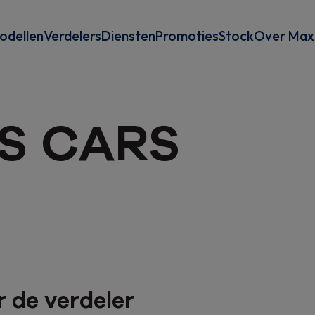
odellen
Verdelers
Diensten
Promoties
Stock
Over Max
Diensten
MAXuse Ombouw
Over Maxu
S CARS
Finance
Pers
Elektrisch rijden
Blog
Conversies
 de verdeler