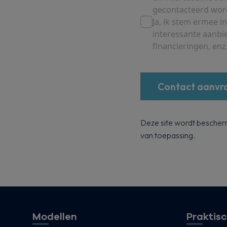
gecontacteerd wor
Ja, ik stem ermee
interessante aanbi
financieringen, enz.
Contact aanvr
Deze site wordt besch
van toepassing.
Modellen
Praktisc