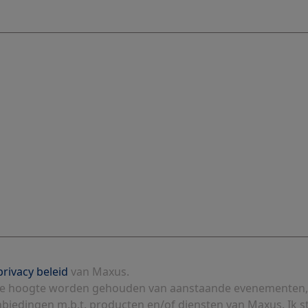
privacy beleid
van Maxus.
p de hoogte worden gehouden van aanstaande evenementen,
nbiedingen m.b.t. producten en/of diensten van Maxus. Ik s