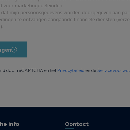
d voor marketingdoeleinden.
 in dat mijn persoonsgegevens worden doorgegeven aan pa
edingen te ontvangen aangaande financiële diensten (verz
).
agen
ermd door reCAPTCHA en het
Privacybeleid
en de
Servicevoorwa
he info
Contact